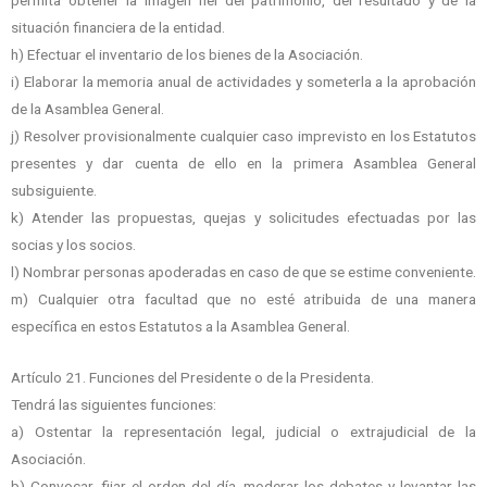
permita obtener la
imagen fiel del patrimonio, del resultado y de la
situación financiera de la entidad.
h) Efectuar el inventario de los bienes de la Asociación.
i) Elaborar la memoria anual de actividades y someterla a la aprobación
de la Asamblea
General.
j) Resolver provisionalmente cualquier caso imprevisto en los Estatutos
presentes y dar
cuenta de ello en la primera Asamblea General
subsiguiente.
k) Atender las propuestas, quejas y solicitudes efectuadas por las
socias y los socios.
l) Nombrar personas apoderadas en caso de que se estime conveniente.
m) Cualquier otra facultad que no esté atribuida de una manera
específica en estos
Estatutos a la Asamblea General.
Artículo 21. Funciones del Presidente o de la Presidenta.
Tendrá las siguientes funciones:
a) Ostentar la representación legal, judicial o extrajudicial de la
Asociación.
b) Convocar, fijar el orden del día, moderar los debates y levantar las