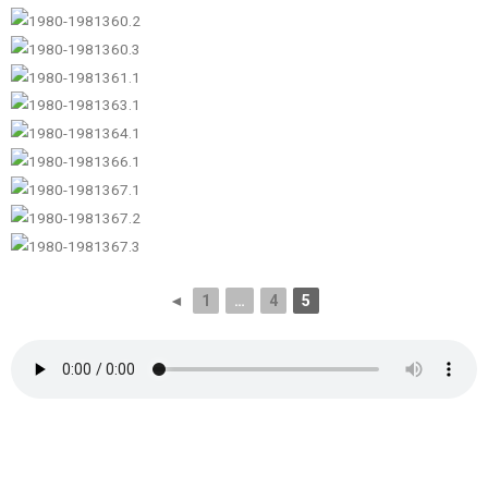
◄
1
…
4
5