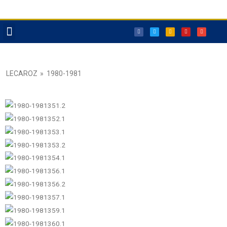
Reservas Txoko
LECAROZ
»
1980-1981